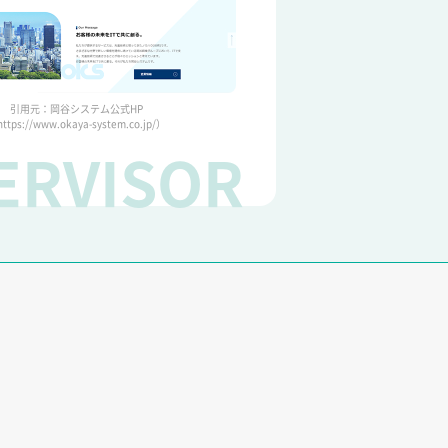
引用元：岡谷システム公式HP
ttps://www.okaya-system.co.jp/）
ERVISOR