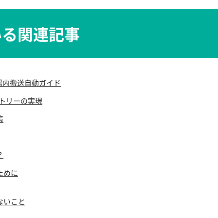
いる関連記事
工場内搬送自動ガイド
クトリーの実現
策
？
ために
ないこと