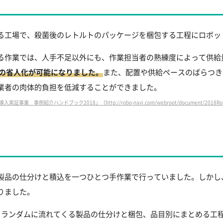
る工場で、殺菌後のレトルトのパッケージを梱包する工程にロボッ
る作業では、人手不足以外にも、作業担当者の熟練度によって供給
者の省人化が可能になりました。
また、配置や供給ペースのばらつき
業者の肉体的負担を低減することができました。
事業 事例紹介ハンドブック2018」（http://robo-navi.com/webroot/document/2018Robo
）
製品の仕分けと積込を一つひとつ手作業で行っていました。しかし
りました。
らランダムに流れてくる製品の仕分けと梱包、品目別にまとめる工