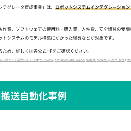
ンテグレータ育成事業」は、
ロボットシステムインテグレーション
製作費、ソフトウェアの使用料・購入費、人件費、安全講習の受講料
ットシステムのモデル構築にかかった経費などが対象です。
るため、詳しくは各公式HPをご確認ください。
会公式HP（https://www.jara.jp/various/koubo/project/project-system_integrator/
内搬送自動化事例