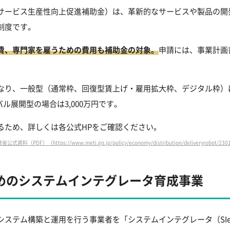
サービス生産性向上促進補助金）は、革新的なサービスや製品の開
制度です。
費、専門家を雇うための費用も補助金の対象。
申請には、事業計画
り、一般型（通常枠、回復型賃上げ・雇用拡大枠、デジタル枠）は75
ーバル展開型の場合は3,000万円です。
るため、詳しくは各公式HPをご確認ください。
料（PDF）（https://www.meti.go.jp/policy/economy/distribution/deliveryrobot/2301
めのシステムインテグレータ育成事業
ステム構築と運用を行う事業者を「システムインテグレータ（SIe