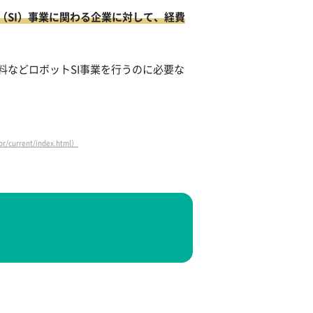
（SI）事業に関わる企業に対して、経費
などロボットSI事業を行うのに必要な
current/index.html）