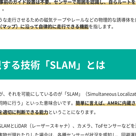
事前のガイド設置は不要。センサーで周囲を認識し、自らルートを
」。
ような走行させるための磁気テープやレールなどの物理的な誘導体
（マップ）に沿って自律的に走行できる機能
を指します。
する技術「SLAM」とは
可能にしているのが「SLAM」（Simultaneous Localizati
同時に行う」といった意味合いです。
簡単に言えば、AMRに内蔵
を適切に判断できる能力
ということになります。
LAMとLiDAR（レーザースキャナ）、カメラ、ToFセンサーな
害物が現れたりした場合は、各種センサーが状況を感知し、回避運